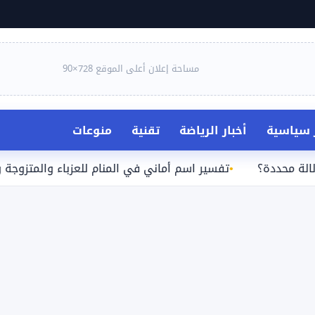
مساحة إعلان أعلى الموقع 728×90
ر سياسية
أخبار الرياضة
تقنية
منوعات
ة؟
تفسير اسم أماني في المنام للعزباء والمتزوجة والحامل و