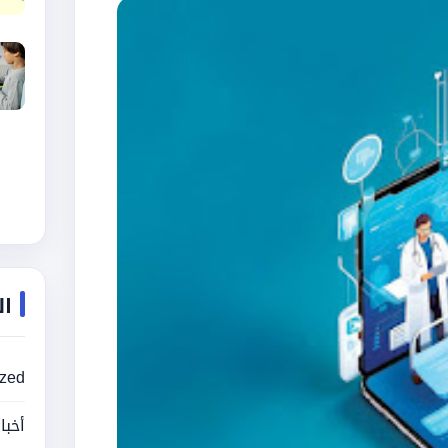
ال
ized
أخبا