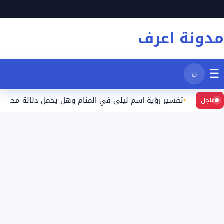
نتقل
لى
مدونة اعرف
لمحتوى
☰
⌕
تفسير رؤية اسم ليلى في المنام وهل يحمل دلالة محددة؟
عاجل