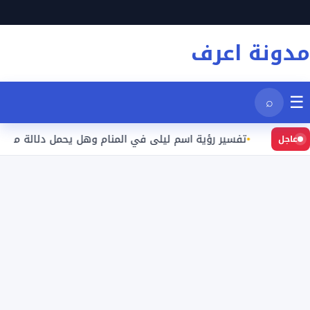
نتقل
لى
مدونة اعرف
لمحتوى
☰
⌕
يد
تفسير رؤية اسم ليلى في المنام وهل يحمل دلالة محددة؟
عاجل