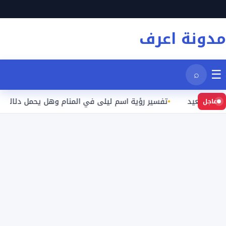
نتقل
لى
مدونة اعرف
لمحتوى
☰
⌕
 بعيد
تفسير رؤية اسم ليلى في المنام وهل يحمل دلالة محددة
عاجل