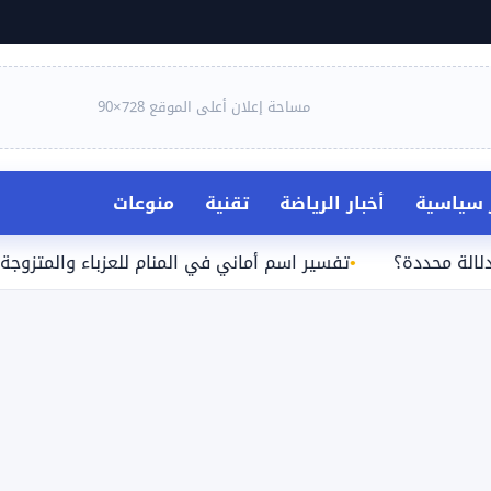
مساحة إعلان أعلى الموقع 728×90
ر سياسية
أخبار الرياضة
تقنية
منوعات
ة؟
تفسير اسم أماني في المنام للعزباء والمتزوجة والحامل و