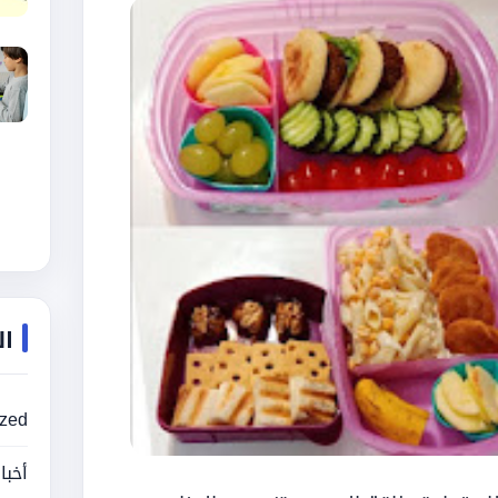
ال
ized
أخبا