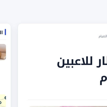
ال
الصيام
 للاعبين
م