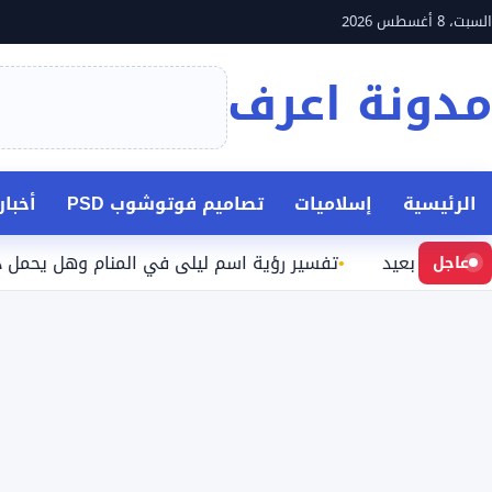
نتقل
السبت، 8 أغسطس 2026
لى
مدونة اعرف
لمحتوى
الرئيسية
إسلاميات
تصاميم فوتوشوب PSD
أخبا
بعيد
تفسير رؤية اسم ليلى في المنام وهل يحمل دلالة محدد
عاجل