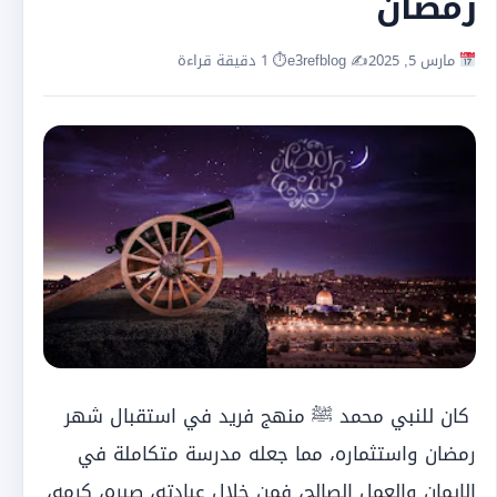
رمضان
مارس 5, 2025
✍️ e3refblog
⏱ 1 دقيقة قراءة
كان للنبي محمد ﷺ منهج فريد في استقبال شهر
رمضان واستثماره، مما جعله مدرسة متكاملة في
الإيمان والعمل الصالح، فمن خلال عبادته، صبره، كرمه،