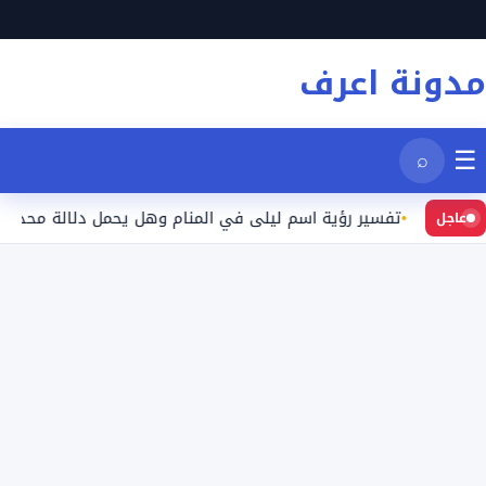
نتقل
لى
مدونة اعرف
لمحتوى
☰
⌕
د
تفسير رؤية اسم ليلى في المنام وهل يحمل دلالة محددة؟
عاجل