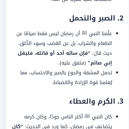
2. الصبر والتحمل
علّمنا النبي ﷺ أن رمضان ليس فقط صيامًا عن
الطعام والشراب، بل عن الغضب وسوء الخُلق،
حيث قال:
“فإن سابّه أحد أو قاتله، فليقل
إني صائم”
(متفق عليه).
تحمل المشقة والجوع بالصبر والاحتساب، مما
يُعلمنا قوة الإرادة والانضباط.
3. الكرم والعطاء
كان النبي ﷺ أكثر الناس جودًا، وكان كرمه
يتضاعف في رمضان، كما ورد في الحديث:
“كان