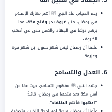
5. الجهاد في سبيل الله
رغم الصيام، قاد النبي ﷺ أهم معارك الإسلام
في رمضان، مثل
غزوة بدر وفتح مكة
، مما
يرسّخ درسًا في الجهاد والعمل حتى في أصعب
الظروف.
علمنا أن رمضان ليس شهر خمول، بل شهر قوة
وعزيمة.
6. العدل والتسامح
جسّد النبي ﷺ مفهوم التسامح، حيث عفا عن
أهل مكة بعد فتحها في رمضان، قائلاً:
“اذهبوا فأنتم الطلقاء”
.
علّمنا أن رمضان فرصة لمسامحة الآخرين وتصفية