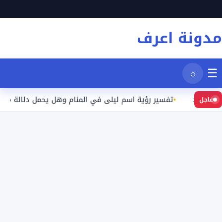
نتقل
لى
مدونة اعرف
لمحتوى
☰
⌕
عيد
تفسير رؤية اسم ليلى في المنام وهل يحمل دلالة محددة؟
عاجل